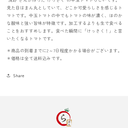
量
量
見た目はまん丸としていて、どこか可愛らしさを感じるト
を
を
マトです。中玉トマトの中でもトマトの味が濃く、ほのか
減
増
な酸味と強い旨味が特徴です。加工するよりも生で食べる
ら
や
ことをおすすめします。食べた瞬間に「けっさく！」と言
す
す
いたくなるトマトです。
＊商品の到着までに2～7日程度かかる場合がございます。
＊価格は全て送料込みです。
Share