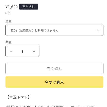
で
通
¥1,600
売り切れ
メ
常
デ
税込。
価
ィ
重量
ア
格
(1)
を
開
く
数量
Mr.
Mr.
浅
浅
野
野
売り切れ
の
の
け
け
っ
っ
今すぐ購入
さ
さ
く
く
【中玉トマト】
の
の
数
数
"浅野"さんが作った"けっさく"の中玉トマトらしいです。