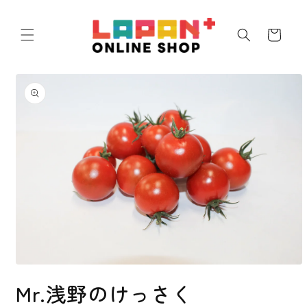
コンテ
ンツに
カ
進む
ー
ト
商品情
報にス
キップ
モ
ー
Mr.浅野のけっさく
ダ
ル